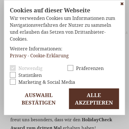
✖
Cookies auf dieser Webseite
Wir verwenden Cookies um Informationen zum
Navigationsverfahren der Nutzer zu sammeln
und erlauben das Setzen von Drittanbieter-
EN)
BEWERTUNGEN & AUSZEICHNUNGEN
BUCHEN
ANFRA
Cookies.
DEIN
PARADIES IN DEN BERGEN
BEWERTUNGEN &
Weitere Informationen:
Privacy
-
Cookie-Erklärung
AUSZEICHNUNGEN
Notwendig
Präferenzen
Statistiken
Marketing & Social Media
AUSWAHL
ALLE
HolidayCheck Award, Zertifikat für Exzellenz,
BESTÄTIGEN
AKZEPTIEREN
Zoover Award Winner … die Liste der
Auszeichnungen des Alphotel Tyrol ist lang. Es
freut uns besonders, dass wir den
HolidayCheck
Award zum dritten Mal
erhalten haben!